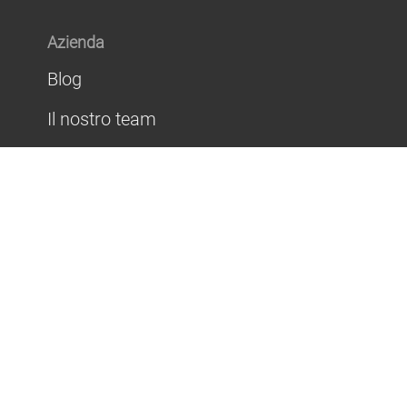
Azienda
Blog
Il nostro team
Ambasciatori Arcadina
Responsabilità sociale
Accordi e collaborazioni
Sala stampa
Avviso legale
Privacy
Cookies